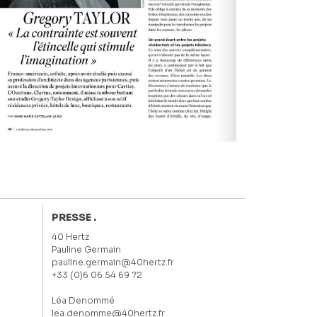
PRESSE .
40 Hertz
Pauline Germain
pauline.germain@40hertz.fr
+33 (0)6 06 54 69 72
Léa Denommé
lea.denomme@40hertz.fr