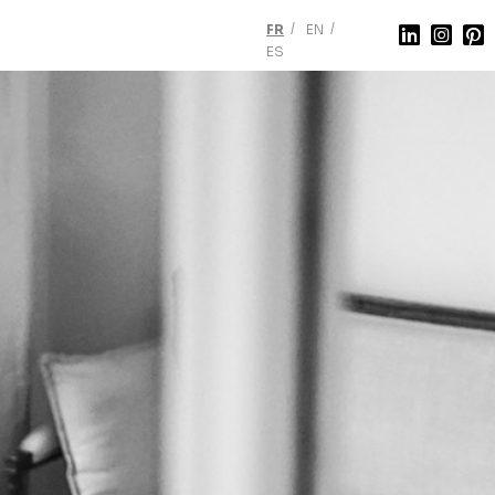
FR
EN
ES