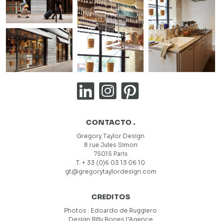
CONTACTO .
Gregory Taylor Design
8 rue Jules Simon
75015 Paris
T. + 33 (0)6 03 13 06 10
gt@gregorytaylordesign.com
CREDITOS
Photos :
Edoardo de Ruggiero
Design
Billy Bones l’Agence