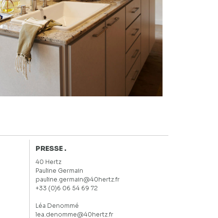
PRESSE .
40 Hertz
Pauline Germain
pauline.germain@40hertz.fr
+33 (0)6 06 54 69 72
Léa Denommé
lea.denomme@40hertz.fr