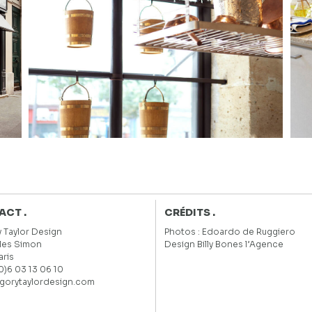
CT .
CRÉDITS .
 Taylor Design
Photos :
Edoardo de Ruggiero
ules Simon
Design
Billy Bones l’Agence
aris
(0)6 03 13 06 10
gorytaylordesign.com