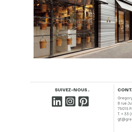
SUIVEZ-NOUS .
CONTA
Gregory
8 rue J
75015 P
T. + 33 
gt@gre