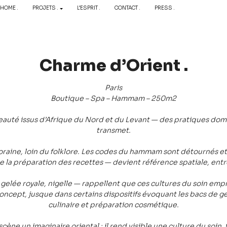
HOME .
PROJETS .
L’ESPRIT .
CONTACT .
PRESS .
Charme d’Orient .
Paris
Boutique – Spa – Hammam – 250m2
auté issus d’Afrique du Nord et du Levant — des pratiques dome
transmet.
aine, loin du folklore. Les codes du hammam sont détournés et ré
 de la préparation des recettes — devient référence spatiale, ent
gelée royale, nigelle — rappellent que ces cultures du soin empr
cept, jusque dans certains dispositifs évoquant les bacs de ge
culinaire et préparation cosmétique.
cène un imaginaire oriental : il rend visible une culture du soin,